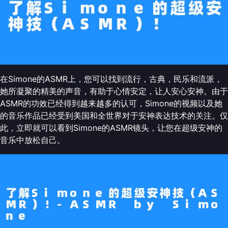
在Simone的ASMR上，您可以找到流行，古典，民乐和流派，
她所凝聚的精美的声音，有助于心情安定，让人安心安神。由于
ASMR的功效已经得到越来越多的认可，Simone的视频以及她
的音乐作品已经受到美国和全世界对于安神表达技术的关注。仅
此，立即就可以看到Simone的ASMR镜头，让您在超级安神的
音乐中放松自己。